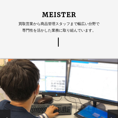
2階
九州エリア
山梨甲府店
〒400-0851 山梨県甲府市住吉2丁目4-10
〒760-0080 香川県高松市木太町2796-4 エクセル木
高松店
〒981-3133 宮城県仙台市泉区泉中央2丁目21-1 ツイ
太1階
仙台店
京都本部・
〒064-0808 北海道札幌市中央区南八条西9丁目755-
〒612-8238 京都府京都市伏見区横大路下三栖山殿
〒700-0831 岡山県岡山市北区京橋町12-22 ふぁみー
〒140-0014 東京都品川区大井3丁目6-9 アーバンラ
札幌店
岡山店
ンプラザ幸1階
品川店
MEISTER
京都店
熊本店
28 フォレストエム1階
54-1
ゆ旭川1階
〒862-0970 熊本県熊本市中央区渡鹿4丁目6-7
〒380-0935 長野県長野市中御所5丁目3-3 柳澤ビル1
イフ大井町1階
長野店
階
〒791-8013 愛媛県松山市山越3丁目6-30 太陽山越ビ
松山店
〒010-1421 秋田県秋田市仁井田本町1丁目1-25 シャ
ル1階
旭川8条7丁
秋田店
大阪本部・
鹿児島店
〒070-0038 北海道旭川市8条通7丁目34ｰ19
〒564-0062 大阪府吹田市垂水町3丁目3-1 ラックス
〒732-0045 広島県広島市東区曙3丁目3-37 林ビル1
〒890-0073 鹿児島県鹿児島市宇宿2丁目24-36
世田谷店 |
買取営業から商品管理スタッフまで幅広い分野で
広島店
ーデンプラザ1階
目店
吹田店
PREMIUM8.7 1階
リービル1階
階
千歳船橋駅
〒500-8462 岐阜県岐阜市加納神明町4丁目9 クレー
〒156-0052 東京都世田谷区経堂4丁目19-4
岐阜店
前
高知店
専門性を活かした業務に取り組んでいます。
ル神明1階
〒780-0056 高知県高知市北本町2丁目4-3 森ビル1階
〒963-8025 福島県郡山市桑野3丁目19-16 ヒルズ21
福島郡山店
〒650-0012 兵庫県神戸市中央区北長挟通２丁目31-
三宮店
桑野
47 高架下店舗31-47号1階北号室
静岡本部・
〒420-0064 静岡県静岡市葵区本通7丁目9-4 モーリ
〒150-0036 東京都渋谷区南平台町1-9 南平台宝来ビ
南平台店
静岡店
ビル1階
ル1階
愛知本部・
〒465-0051 愛知県名古屋市名東区社が丘2丁目1116
〒150-0043 東京都渋谷区道玄坂2丁目6-2 藤山恒産
渋谷店
名古屋店
第2ヤマケンビル1階
第一ビル5階
〒171-0021 東京都豊島区西池袋3丁目30-3 西池本田
池袋本店
ビル2階
〒170-0001 東京都豊島区西巣鴨1丁目9-11 大同ビル
大塚店
1階
〒175-0092 東京都板橋区赤塚7丁目19-15 第一鈴木
板橋店
ビル1階
西八王子店
〒193-0835 東京都八王子市千人町1丁目6-1
神奈川本
〒240-0035 神奈川県横浜市保⼟ケ⾕区今井町44-3
部・横浜店