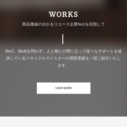
WORKS
商品価値の分かるリユース企業No1を目指して
関東エリア
水戸店
〒310-0805 茨城県水戸市中央2丁目8-31
宇都宮店
〒320-0828 栃木県宇都宮市花房本町3-18
BtoC、BtoBを問わず、人と物との間に立って様々なサポートを提
岩槻店 | 岩
〒339-0057 埼玉県さいたま市岩槻区本町4丁目10-3
供しているリサイクルマイスターの買取実績を一部ご紹介いたし
槻駅前
カトルセゾン1階
ます。
埼玉本部・
〒333-0866 埼玉県川口市芝2丁目9-22
川口店
〒359-1111 埼玉県所沢市緑町4丁目30-1 第二平岡ビ
所沢店
VIEW MORE
ル1階
中部エリア
松戸店
〒271-0072 千葉県松戸市竹ヶ花208-1 阪本ビル1階
〒939-8213 富山県富山市黒瀬447-1 アルビトロジェ
富山店
イ1階
秋葉原駅前
〒101-0021 東京都千代田区外神田1丁目16-10 ニュ
近畿エリア
店
ー秋葉原センタービル2階 23号室
東北エリア
〒921-8005 石川県金沢市間明町2丁目335 アジュー
金沢店
四国エリア
ル間明1階
三重本部・
〒510-0823 三重県四日市市城北町1-12 ルグランビ
〒160-0023 東京都新宿区西新宿1丁目2-13 山田ビル
岩手盛岡店
〒020-0015 岩手県盛岡市本町通3丁目15-30
新宿本店
北海道エリア
中国エリア
四日市店
ル1階