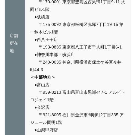
〒170-0001 東京都豊島区西巣鴨1丁目9-11 大
同ビル1階
●板橋店
〒175-0092 東京都板橋区赤塚7丁目19-15 第
一鈴木ビル1階
店舗
●西八王子店
所在
〒193-0835 東京都八王子市千人町1丁目6-1
地
●神奈川本部・横浜店
〒240-0035 神奈川県横浜市保⼟ケ⾕区今井
町44-3
＜中部地方＞
●富山店
〒939-8213 富山県富山市黒瀬447-1 アルビト
ロジェイ1階
●金沢店
〒921-8005 石川県金沢市間明町2丁目335 ア
ジュール間明1階
●山梨甲府店